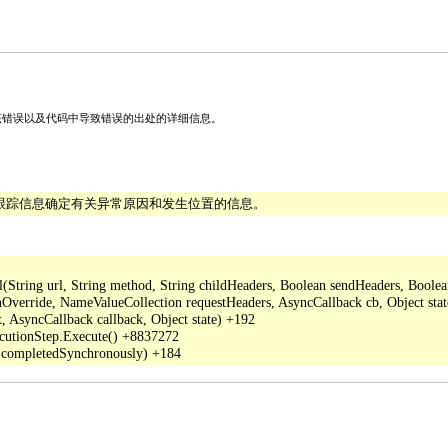
关该错误以及代码中导致错误的出处的详细信息。
栈跟踪信息确定有关异常原因和发生位置的信息。
ing url, String method, String childHeaders, Boolean sendHeaders, Boolean a
verride, NameValueCollection requestHeaders, AsyncCallback cb, Object stat
 AsyncCallback callback, Object state) +192

cutionStep.Execute() +8837272
