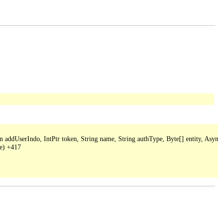
ddUserIndo, IntPtr token, String name, String authType, Byte[] entity, Async
e) +417
